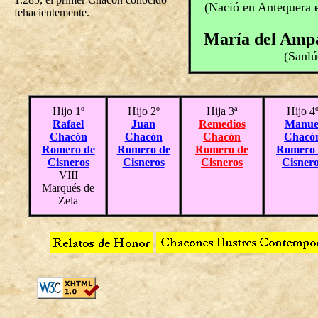
(Nació en Antequera e
fehacientemente.
María del Amp
(Sanlú
Hijo 1º
Hijo 2º
Hija 3ª
Hijo 4
Rafael
Juan
Remedios
Manue
Chacón
Chacón
Chacón
Chacó
Romero de
Romero de
Romero de
Romero 
Cisneros
Cisneros
Cisneros
Cisner
VIII
Marqués de
Zela