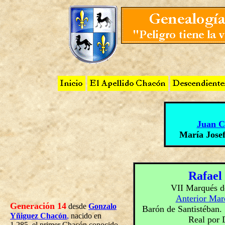
Juan C
María Jose
Rafael
VII Marqués de
Anterior Mar
Generación 14
desde
Gonzalo
Barón de Santistéban.
Yñiguez Chacón
,
nacido en
Real por 
1.285, el primer Chacón conocido